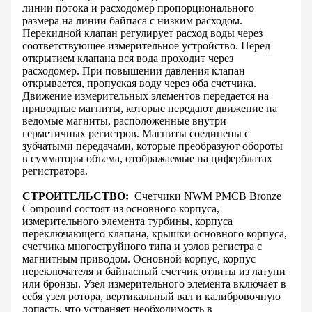
линии потока и расходомер пропорционального
размера на линии байпаса с низким расходом.
Перекидной клапан регулирует расход воды через
соответствующее измерительное устройство. Перед
открытием клапана вся вода проходит через
расходомер. При повышении давления клапан
открывается, пропуская воду через оба счетчика.
Движение измерительных элементов передается на
приводные магниты, которые передают движение на
ведомые магниты, расположенные внутри
герметичных регистров. Магниты соединены с
зубчатыми передачами, которые преобразуют обороты
в сумматоры объема, отображаемые на циферблатах
регистратора.
СТРОИТЕЛЬСТВО:
Счетчики NWM PMCB Bronze
Compound состоят из основного корпуса,
измерительного элемента турбины, корпуса
переключающего клапана, крышки основного корпуса,
счетчика многоструйного типа и узлов регистра с
магнитным приводом. Основной корпус, корпус
переключателя и байпасный счетчик отлиты из латуни
или бронзы. Узел измерительного элемента включает в
себя узел ротора, вертикальный вал и калибровочную
лопасть, что устраняет необходимость в