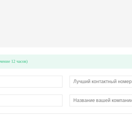
Пластиковый роторно-поршневой счетчик воды
Экономический мульти струи сухого типа счетчика воды (модель Itron)
чение 12 часов)