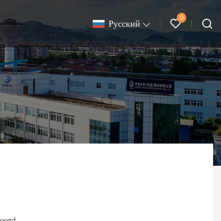
0
Pусский
found