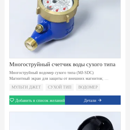
Многоструйный счетчик воды сухого типа
Многоструйный водомер сухого типа (MJ-SDC)
Магнитный экран для защиты от внешних магнитов;
Самый прочный и надежный пластиковый материал корпуса;
МУЛЬТИ ДЖЕТ
СУХОЙ ТИП
ВОДОМЕР
Магнитный привод с приводом суперсухого типа;
Обратный клапан для выбора;
Добавить в список желаний
Детали
5 роликов или 8 роликов на выбор;
С импульсным выходным зрением для выбора